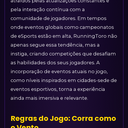
atraídos pelas atualizações constantes e
pela interação contínua com a
comunidade de jogadores. Em tempos
onde eventos globais como campeonatos
de eSports estão em alta, RunningToro não
apenas segue essa tendência, mas a
instiga, criando competições que desafiam
as habilidades dos seus jogadores. A
incorporação de eventos atuais no jogo,
como níveis inspirados em cidades-sede de
eventos esportivos, torna a experiência
ainda mais imersiva e relevante.
Regras do Jogo: Corra como
o Vento