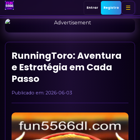
☰
Entrar
Registro
Início
Loteria online
RunningToro: Aventura
Jogos de pôquer
e Estratégia em Cada
Passo
Jogos de roleta
Publicado em:
2026-06-03
Jogos de loteria
Ofertas exclusivas
Notícias de Flash