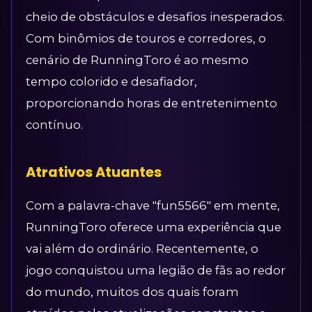
cheio de obstáculos e desafios inesperados.
Com binômios de touros e corredores, o
cenário de RunningToro é ao mesmo
tempo colorido e desafiador,
proporcionando horas de entretenimento
contínuo.
Atrativos Atuantes
Com a palavra-chave "fun5566" em mente,
RunningToro oferece uma experiência que
vai além do ordinário. Recentemente, o
jogo conquistou uma legião de fãs ao redor
do mundo, muitos dos quais foram