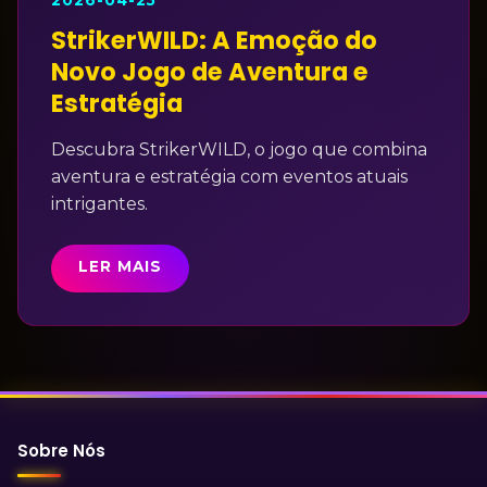
2026-04-25
StrikerWILD: A Emoção do
Novo Jogo de Aventura e
Estratégia
Descubra StrikerWILD, o jogo que combina
aventura e estratégia com eventos atuais
intrigantes.
LER MAIS
Sobre Nós