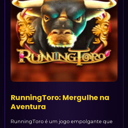
RunningToro: Mergulhe na
Aventura
RunningToro é um jogo empolgante que