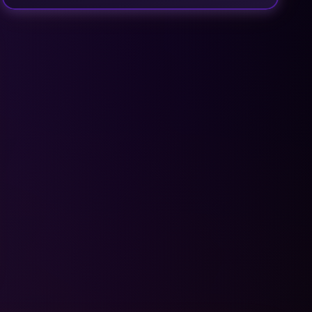
'fun5566' destaca dicas essenciais para
tornar a experiência ainda mais divertida e
proveitosa.