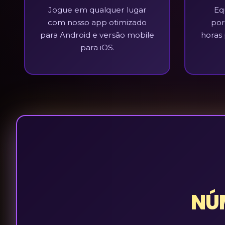
Jogue em qualquer lugar
Eq
com nosso app otimizado
por
para Android e versão mobile
horas 
para iOS.
NÚ