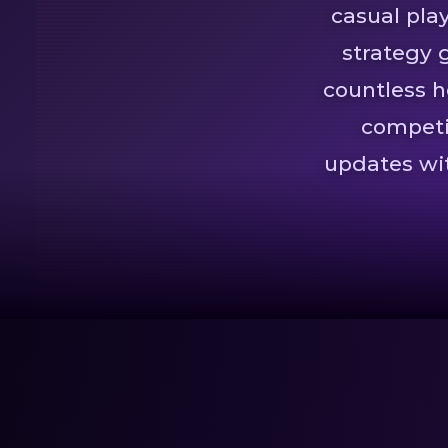
casual pla
strategy 
countless h
competit
updates wi