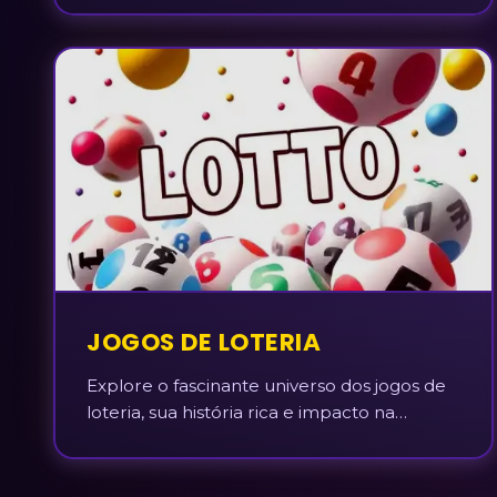
fun5566 no cenário digital.
JOGOS DE LOTERIA
Explore o fascinante universo dos jogos de
loteria, sua história rica e impacto na
sociedade, enquanto analiza estratégias,
tecnologia e desafios associados a esse
popular jogo de sorte.