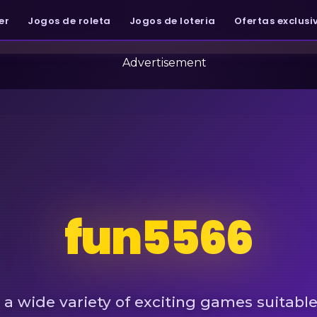
er
Jogos de roleta
Jogos de loteria
Ofertas exclusi
fun5566
 a wide variety of exciting games suitable