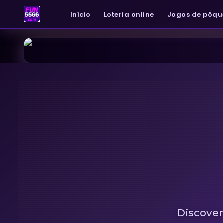
Início
Loteria online
Jogos de pôqu
Discover