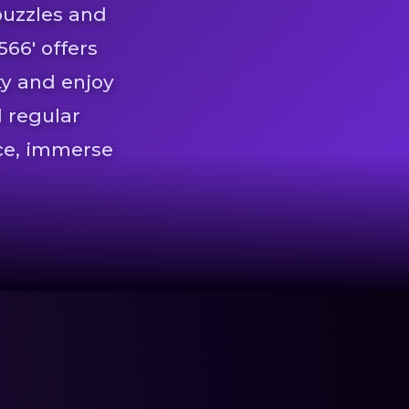
puzzles and
66' offers
ty and enjoy
d regular
ce, immerse