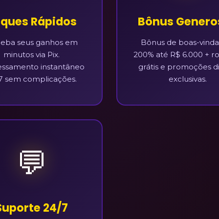
ques Rápidos
Bônus Genero
eba seus ganhos em
Bônus de boas-vinda
minutos via Pix.
200% até R$ 6.000 + r
ssamento instantâneo
grátis e promoções di
7 sem complicações.
exclusivas.
💬
Suporte 24/7