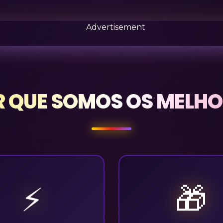
R QUE SOMOS OS MELHO
⚡
🎁