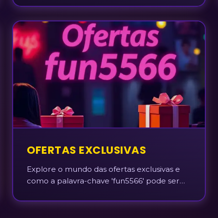
tecnologia na popularidade do jogo.
OFERTAS EXCLUSIVAS
Explore o mundo das ofertas exclusivas e
como a palavra-chave 'fun5566' pode ser
um diferencial no mercado competitivo.