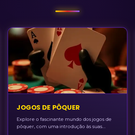
JOGOS DE PÔQUER
Explore o fascinante mundo dos jogos de
pôquer, com uma introdução às suas
variantes, estratégias e a influência da