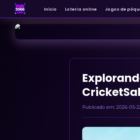
Início
Loteria online
Jogos de pôqu
Explorand
CricketSa
Publicado em:
2026-05-2