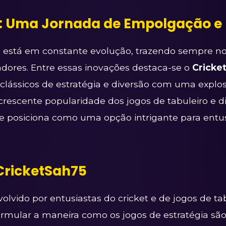
: Uma Jornada de Empolgação e 
s está em constante evolução, trazendo sempre no
adores. Entre essas inovações destaca-se o
Cricke
lássicos de estratégia e diversão com uma expl
crescente popularidade dos jogos de tabuleiro e di
se posiciona como uma opção intrigante para entus
CricketSah75
olvido por entusiastas do cricket e de jogos de t
ormular a maneira como os jogos de estratégia sã