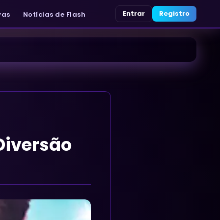
Entrar
Registro
vas
Notícias de Flash
Diversão