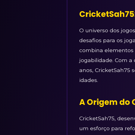
CricketSah75
O universo dos jogo
desafios para os jog
combina elementos c
jogabilidade. Com a 
anos, CricketSah75 
idades.
A Origem do 
CricketSah75, desenv
um esforço para ref