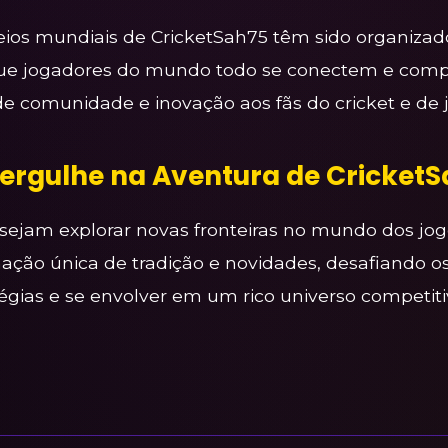
ios mundiais de CricketSah75 têm sido organiza
que jogadores do mundo todo se conectem e compi
 comunidade e inovação aos fãs do cricket e de j
ergulhe na Aventura de Cricket
sejam explorar novas fronteiras no mundo dos jog
ção única de tradição e novidades, desafiando os
égias e se envolver em um rico universo competiti