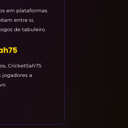
dos em plataformas
tam entre si,
ogos de tabuleiro.
Sah75
os, CricketSah75
 jogadores a
vo.