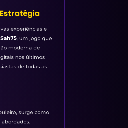
Estratégia
vas experiências e
tSah75
, um jogo que
osão moderna de
gitais nos últimos
iastas de todas as
abuleiro, surge como
o abordados.