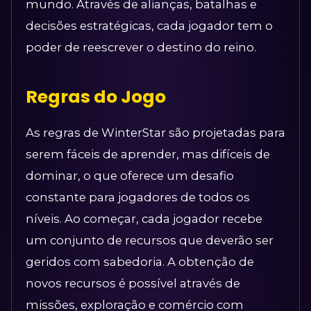
mundo. Através de alianças, batalhas e
decisões estratégicas, cada jogador tem o
poder de reescrever o destino do reino.
Regras do Jogo
As regras de WinterStar são projetadas para
serem fáceis de aprender, mas difíceis de
dominar, o que oferece um desafio
constante para jogadores de todos os
níveis. Ao começar, cada jogador recebe
um conjunto de recursos que deverão ser
geridos com sabedoria. A obtenção de
novos recursos é possível através de
missões, exploração e comércio com