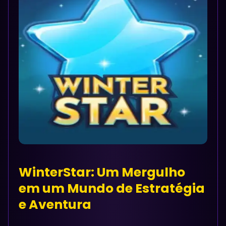
WinterStar: Um Mergulho
em um Mundo de Estratégia
e Aventura