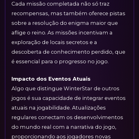
Cada missão completada não só traz
recompensas, mas também oferece pistas
sobre a resolução do enigma maior que
aflige o reino. As missões incentivam a
exploração de locais secretos e a
descoberta de conhecimento perdido, que
é essencial para o progresso no jogo.
Impacto dos Eventos Atuais
Algo que distingue WinterStar de outros
jogos é sua capacidade de integrar eventos
atuais na jogabilidade. Atualizações
regulares conectam os desenvolvimentos
do mundo real com a narrativa do jogo,
proporcionando aos jogadores novas