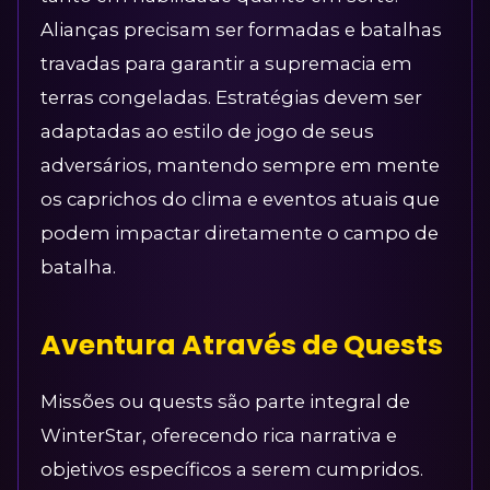
Alianças precisam ser formadas e batalhas
travadas para garantir a supremacia em
terras congeladas. Estratégias devem ser
adaptadas ao estilo de jogo de seus
adversários, mantendo sempre em mente
os caprichos do clima e eventos atuais que
podem impactar diretamente o campo de
batalha.
Aventura Através de Quests
Missões ou quests são parte integral de
WinterStar, oferecendo rica narrativa e
objetivos específicos a serem cumpridos.