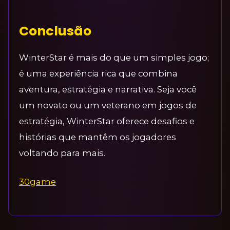
Conclusão
WinterStar é mais do que um simples jogo;
é uma experiência rica que combina
aventura, estratégia e narrativa. Seja você
um novato ou um veterano em jogos de
estratégia, WinterStar oferece desafios e
histórias que mantêm os jogadores
voltando para mais.
30game