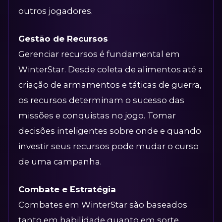
outros jogadores.
Gestão de Recursos
Gerenciar recursos é fundamental em
WinterStar. Desde coleta de alimentos até a
criação de armamentos e táticas de guerra,
os recursos determinam o sucesso das
missões e conquistas no jogo. Tomar
decisões inteligentes sobre onde e quando
investir seus recursos pode mudar o curso
de uma campanha.
Combate e Estratégia
Combates em WinterStar são baseados
tanto em habilidade quanto em sorte.