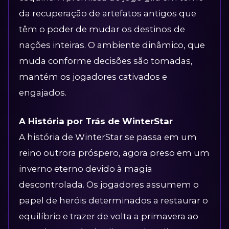
da recuperação de artefatos antigos que
têm o poder de mudar os destinos de
nações inteiras. O ambiente dinâmico, que
muda conforme decisões são tomadas,
mantém os jogadores cativados e
engajados.
A História por Trás de WinterStar
A história de WinterStar se passa em um
reino outrora próspero, agora preso em um
inverno eterno devido à magia
descontrolada. Os jogadores assumem o
papel de heróis determinados a restaurar o
equilíbrio e trazer de volta a primavera ao