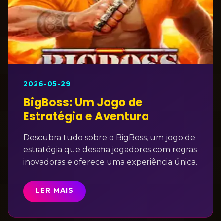
2026-05-29
BigBoss: Um Jogo de
Estratégia e Aventura
Descubra tudo sobre o BigBoss, um jogo de
estratégia que desafia jogadores com regras
inovadoras e oferece uma experiência única.
LER MAIS