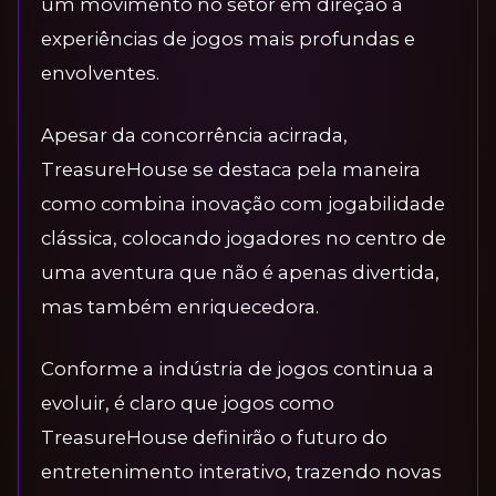
um movimento no setor em direção a
experiências de jogos mais profundas e
envolventes.
Apesar da concorrência acirrada,
TreasureHouse se destaca pela maneira
como combina inovação com jogabilidade
clássica, colocando jogadores no centro de
uma aventura que não é apenas divertida,
mas também enriquecedora.
Conforme a indústria de jogos continua a
evoluir, é claro que jogos como
TreasureHouse definirão o futuro do
entretenimento interativo, trazendo novas