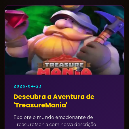
2026-04-23
Descubra a Aventura de
'TreasureMania'
Explore o mundo emocionante de
TreasureMania com nossa descrição