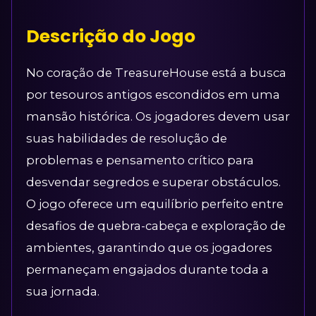
Descrição do Jogo
No coração de TreasureHouse está a busca
por tesouros antigos escondidos em uma
mansão histórica. Os jogadores devem usar
suas habilidades de resolução de
problemas e pensamento crítico para
desvendar segredos e superar obstáculos.
O jogo oferece um equilíbrio perfeito entre
desafios de quebra-cabeça e exploração de
ambientes, garantindo que os jogadores
permaneçam engajados durante toda a
sua jornada.