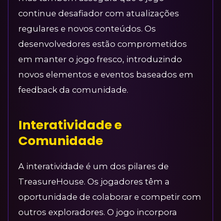
continue desafiador com atualizações
regulares e novos conteúdos. Os
desenvolvedores estão comprometidos
em manter o jogo fresco, introduzindo
novos elementos e eventos baseados em
feedback da comunidade.
Interatividade e
Comunidade
A interatividade é um dos pilares de
TreasureHouse. Os jogadores têm a
oportunidade de colaborar e competir com
outros exploradores. O jogo incorpora