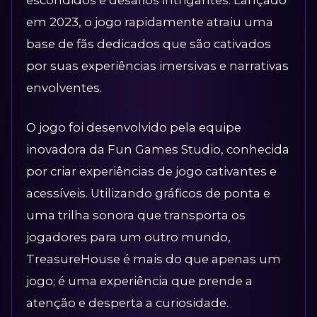
escondidos e desafios intrigantes. Lançado
em 2023, o jogo rapidamente atraiu uma
base de fãs dedicados que são cativados
por suas experiências imersivas e narrativas
envolventes.
O jogo foi desenvolvido pela equipe
inovadora da Fun Games Studio, conhecida
por criar experiências de jogo cativantes e
acessíveis. Utilizando gráficos de ponta e
uma trilha sonora que transporta os
jogadores para um outro mundo,
TreasureHouse é mais do que apenas um
jogo; é uma experiência que prende a
atenção e desperta a curiosidade.