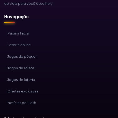
de slots para você escolher.
Navegação
Página Inicial
Loteria online
Jogos de pôquer
Jogos de roleta
Jogos de loteria
Ofertas exclusivas
Notícias de Flash