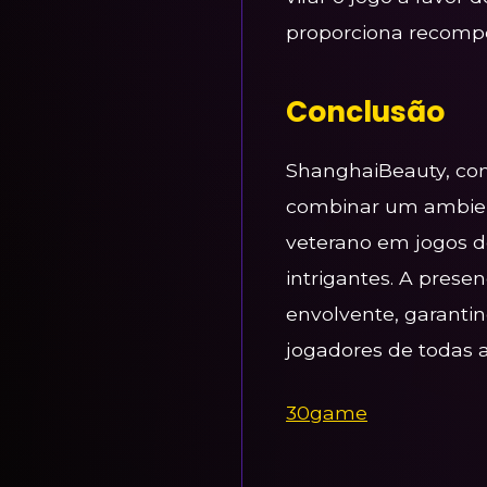
proporciona recomp
Conclusão
ShanghaiBeauty, com
combinar um ambient
veterano em jogos d
intrigantes. A prese
envolvente, garant
jogadores de todas a
30game