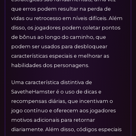
que erros podem resultar na perda de
vidas ou retrocesso em níveis difíceis. Além
disso, os jogadores podem coletar pontos
de bônus ao longo do caminho, que
podem ser usados para desbloquear
características especiais e melhorar as
habilidades dos personagens.
Uma característica distintiva de
SavetheHamster é o uso de dicas e
recompensas diárias, que incentivam o
jogo contínuo e oferecem aos jogadores
motivos adicionais para retornar
diariamente. Além disso, códigos especiais