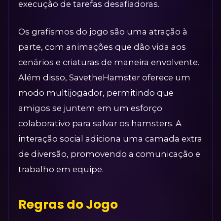
execução de tarefas desafiadoras.
Os grafismos do jogo são uma atração à
parte, com animações que dão vida aos
cenários e criaturas de maneira envolvente.
Além disso, SavetheHamster oferece um
modo multijogador, permitindo que
amigos se juntem em um esforço
colaborativo para salvar os hamsters. A
interação social adiciona uma camada extra
de diversão, promovendo a comunicação e
trabalho em equipe.
Regras do Jogo