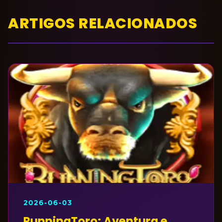
ARTIGOS RELACIONADOS
2026-06-03
RunningToro: Aventura e