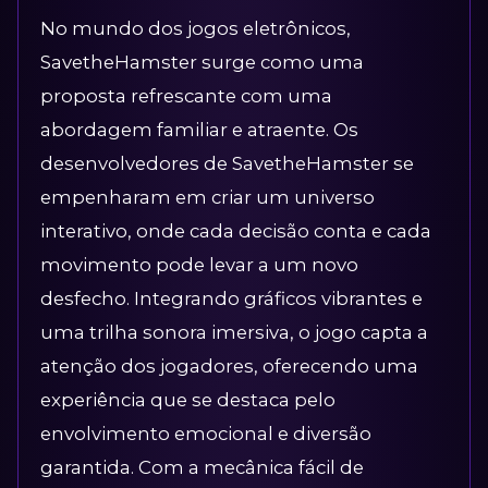
No mundo dos jogos eletrônicos,
SavetheHamster surge como uma
proposta refrescante com uma
abordagem familiar e atraente. Os
desenvolvedores de SavetheHamster se
empenharam em criar um universo
interativo, onde cada decisão conta e cada
movimento pode levar a um novo
desfecho. Integrando gráficos vibrantes e
uma trilha sonora imersiva, o jogo capta a
atenção dos jogadores, oferecendo uma
experiência que se destaca pelo
envolvimento emocional e diversão
garantida. Com a mecânica fácil de