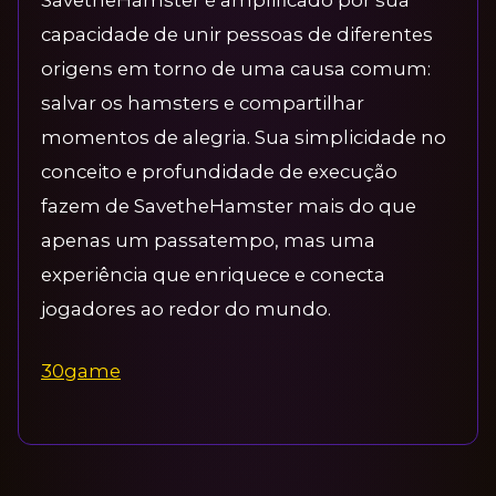
SavetheHamster é amplificado por sua
capacidade de unir pessoas de diferentes
origens em torno de uma causa comum:
salvar os hamsters e compartilhar
momentos de alegria. Sua simplicidade no
conceito e profundidade de execução
fazem de SavetheHamster mais do que
apenas um passatempo, mas uma
experiência que enriquece e conecta
jogadores ao redor do mundo.
30game