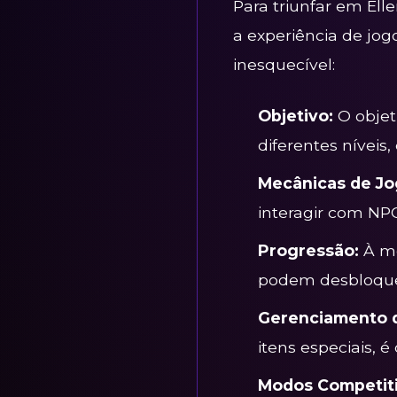
Para triunfar em El
a experiência de jog
inesquecível:
Objetivo:
O objet
diferentes níveis
Mecânicas de Jo
interagir com NPC
Progressão:
À me
podem desbloquea
Gerenciamento 
itens especiais, é
Modos Competiti