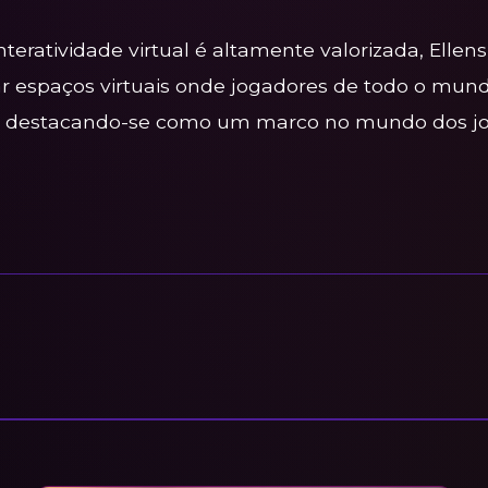
eratividade virtual é altamente valorizada, Ellen
r espaços virtuais onde jogadores de todo o mun
, destacando-se como um marco no mundo dos jog