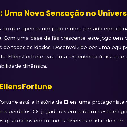
e: Uma Nova Sensação no Univer
s do que apenas um jogo; é uma jornada emocion
ra. Com uma base de fãs crescente, este jogo tem 
s de todas as idades. Desenvolvido por uma equi
ade, EllensFortune traz uma experiência única que 
bilidade dinâmica.
EllensFortune
Fortune está a história de Ellen, uma protagonist
ros perdidos. Os jogadores embarcam neste enigm
os guardados em mundos diversos e lidando com