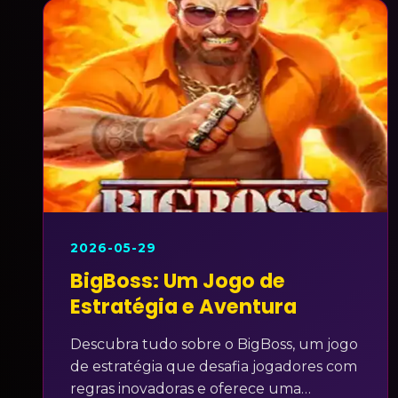
2026-05-29
BigBoss: Um Jogo de
Estratégia e Aventura
Descubra tudo sobre o BigBoss, um jogo
de estratégia que desafia jogadores com
regras inovadoras e oferece uma