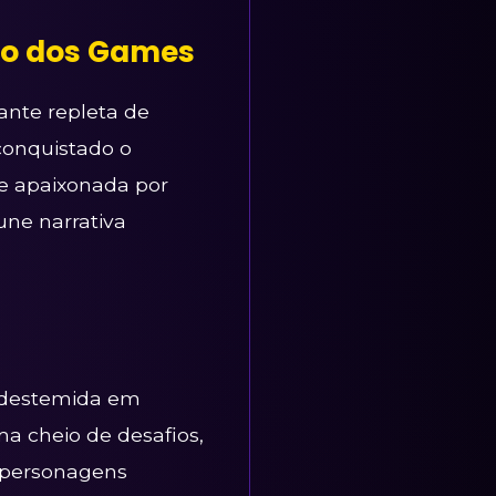
so dos Games
ante repleta de
conquistado o
pe apaixonada por
une narrativa
a destemida em
a cheio de desafios,
 personagens